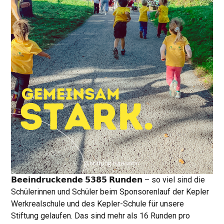
𝗕𝗲𝗲𝗶𝗻𝗱𝗿𝘂𝗰𝗸𝗲𝗻𝗱𝗲 𝟱𝟯𝟴𝟱 𝗥𝘂𝗻𝗱𝗲𝗻
– so viel sind die
Schülerinnen und Schüler beim Sponsorenlauf der Kepler
Werkrealschule und des Kepler-Schule für unsere
Stiftung gelaufen. Das sind mehr als 16 Runden pro