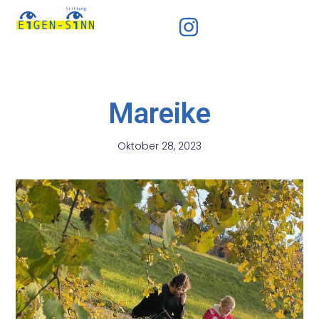
Werde SINNSTIFTER
Die Kinderwerkstatt EiGEN-SiNN
Mareike
Oktober 28, 2023